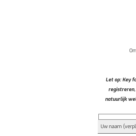
Om
Let op: Key fo
registreren,
natuurlijk we