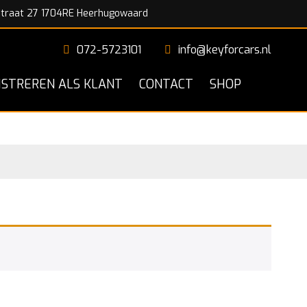
traat 27 1704RE Heerhugowaard
072-5723101
info@keyforcars.nl
ISTREREN ALS KLANT
CONTACT
SHOP