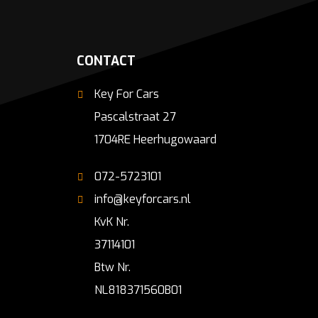
CONTACT
Key For Cars
Pascalstraat 27
1704RE Heerhugowaard
072-5723101
info@keyforcars.nl
KvK Nr.
37114101
Btw Nr.
NL818371560B01