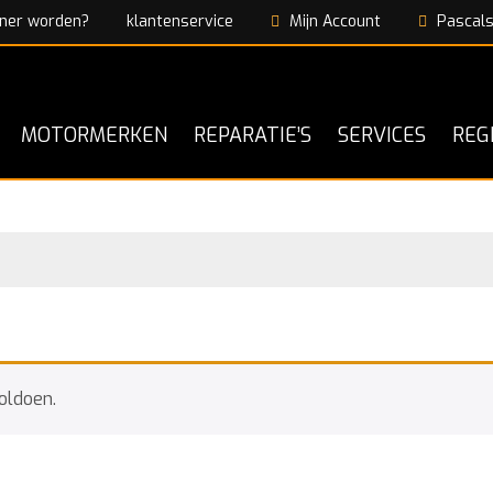
ner worden?
klantenservice
Mijn Account
Pascals
MOTORMERKEN
REPARATIE’S
SERVICES
REG
oldoen.