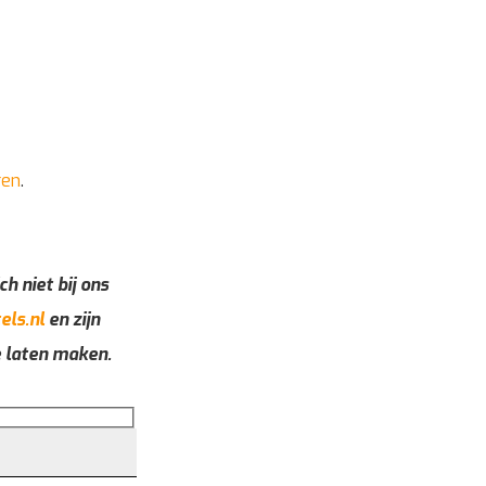
ren
.
ch niet bij ons
els.nl
en zijn
e laten maken.