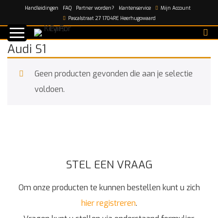
Handleidingen
FAQ
Partner worden?
klantenservice
Mijn Account
Home
/
Audi S1
Pascalstraat 27 1704RE Heerhugowaard
Audi S1
Geen producten gevonden die aan je selectie
voldoen.
STEL EEN VRAAG
Om onze producten te kunnen bestellen kunt u zich
hier registreren
.