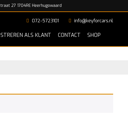
traat 27 1704RE Heerhugowaard
072-5723101
info@keyforcars.nl
ISTREREN ALS KLANT
CONTACT
SHOP