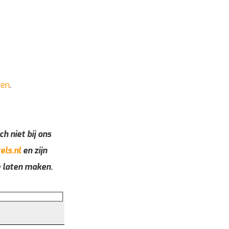
ren
.
ch niet bij ons
els.nl
en zijn
e laten maken.