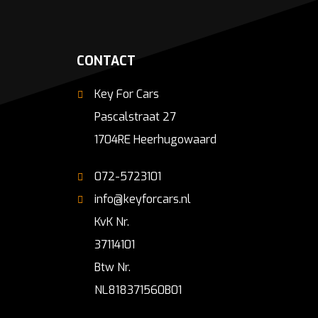
CONTACT
Key For Cars
Pascalstraat 27
1704RE Heerhugowaard
072-5723101
info@keyforcars.nl
KvK Nr.
37114101
Btw Nr.
NL818371560B01