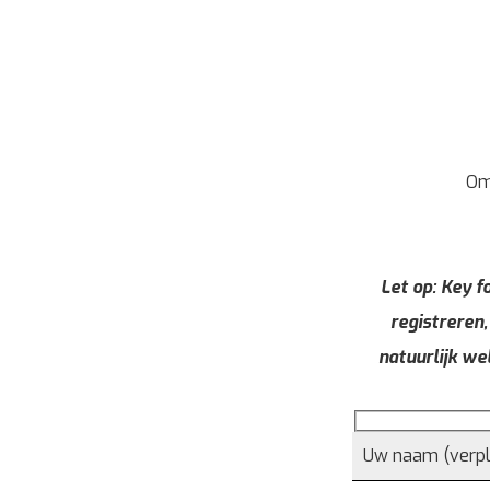
Om
Let op: Key fo
registreren,
natuurlijk we