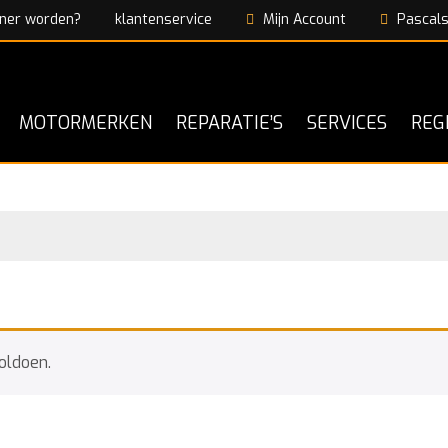
ner worden?
klantenservice
Mijn Account
Pascals
MOTORMERKEN
REPARATIE’S
SERVICES
REG
oldoen.