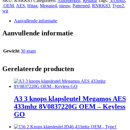
SKU:
RNRK83
Categorieën:
Automerken
,
Renault
Tags:
433mhz
,
OEM
,
AES
,
Hitag
,
Megane4
,
nieuw
,
Patterned
,
RNRK83
,
Type2
,
wit
Aanvullende informatie
Aanvullende informatie
Gewicht
30 gram
Gerelateerde producten
A3 3 knops klapsleutel Megamos AES
433mhz 8V0837220G OEM – Keyless
GO