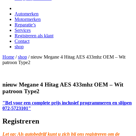
Automerken
Motormerken
Reparatie’s
Services
Registreren als klant
Contact
shop
Home
/
shop
/
nieuw Megane 4 Hitag AES 433mhz OEM – Wit
patroon Type2
nieuw Megane 4 Hitag AES 433mhz OEM – Wit
patroon Type2
"Bel voor een complete prijs inclusief programmeren en slijpen
072-5723101"
Registreren
Let op: Als autobedrijf kunt u zich bij ons registreren om de