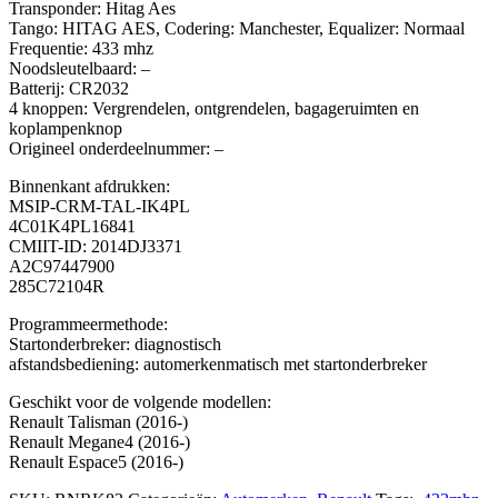
Transponder: Hitag Aes
Tango: HITAG AES, Codering: Manchester, Equalizer: Normaal
Frequentie: 433 mhz
Noodsleutelbaard: –
Batterij: CR2032
4 knoppen: Vergrendelen, ontgrendelen, bagageruimten en
koplampenknop
Origineel onderdeelnummer: –
Binnenkant afdrukken:
MSIP-CRM-TAL-IK4PL
4C01K4PL16841
CMIIT-ID: 2014DJ3371
A2C97447900
285C72104R
Programmeermethode:
Startonderbreker: diagnostisch
afstandsbediening: automerkenmatisch met startonderbreker
Geschikt voor de volgende modellen:
Renault Talisman (2016-)
Renault Megane4 (2016-)
Renault Espace5 (2016-)