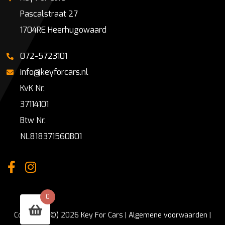
Pascalstraat 27
1704RE Heerhugowaard
072-5723101
info@keyforcars.nl
KvK Nr.
37114101
Btw Nr.
NL818371560B01
0
Copyright (©) 2026 Key For Cars |
Algemene voorwaarden
|