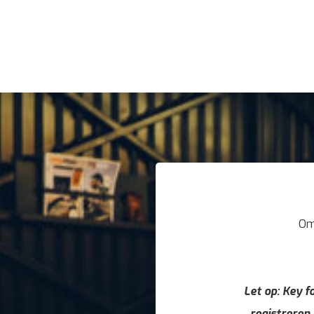
Om
Let op: Key fo
registreren,