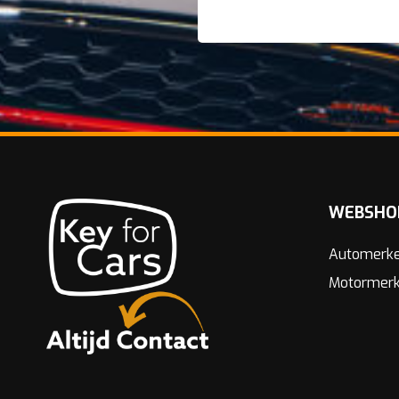
WEBSHO
Automerk
Motormer