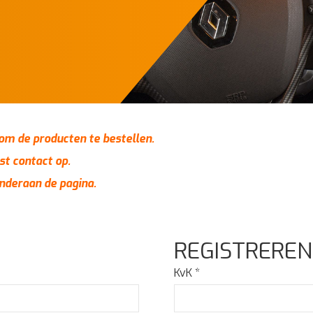
n om de producten te bestellen.
st contact op.
onderaan de pagina.
REGISTREREN
KvK
*