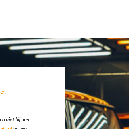
ren
.
ch niet bij ons
els.nl
en zijn