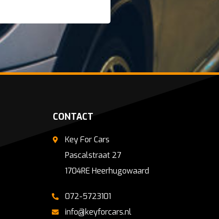
CONTACT
Key For Cars
Pascalstraat 27
1704RE Heerhugowaard
072-5723101
info@keyforcars.nl