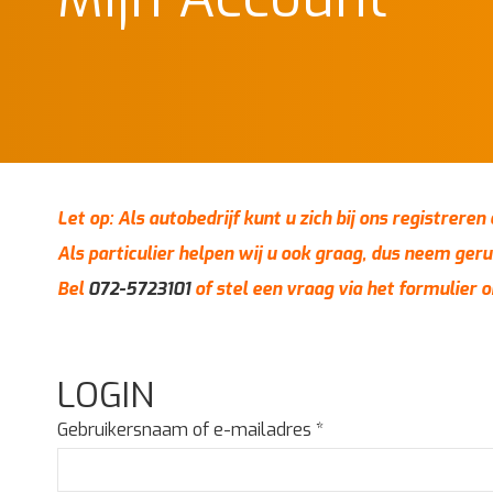
Let op: Als autobedrijf kunt u zich bij ons registrere
Als particulier helpen wij u ook graag, dus neem geru
Bel
072-5723101
of stel een vraag via het formulier 
LOGIN
Vereist
Gebruikersnaam of e-mailadres
*