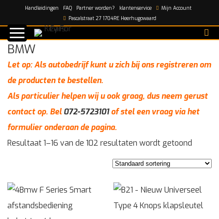
Handleidingen
FAQ
Partner worden?
klantenservice
Mijn Account
Home
/
Automerken
/
BMW
Pascalstraat 27 1704RE Heerhugowaard
BMW
Let op: Als autobedrijf kunt u zich bij ons registreren om
de producten te bestellen.
Als particulier helpen wij u ook graag, dus neem gerust
contact op. Bel
072-5723101
of stel een vraag via het
formulier onderaan de pagina.
Resultaat 1–16 van de 102 resultaten wordt getoond