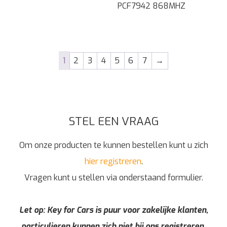
PCF7942 868MHZ
1
2
3
4
5
6
7
→
STEL EEN VRAAG
Om onze producten te kunnen bestellen kunt u zich
hier registreren
.
Vragen kunt u stellen via onderstaand formulier.
Let op: Key for Cars is puur voor zakelijke klanten,
particulieren kunnen zich niet bij ons registreren,