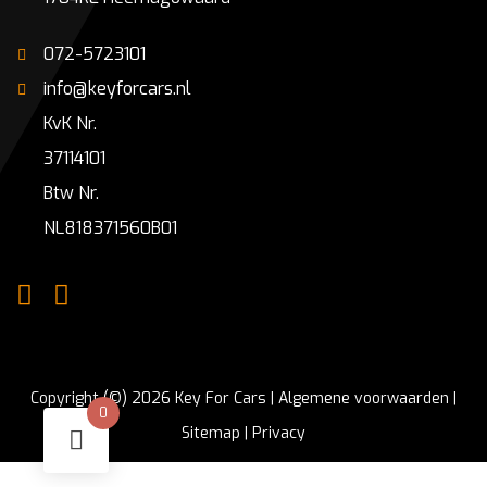
072-5723101
info@keyforcars.nl
KvK Nr.
37114101
Btw Nr.
NL818371560B01
Copyright (©) 2026 Key For Cars |
Algemene voorwaarden
|
0
Sitemap
|
Privacy