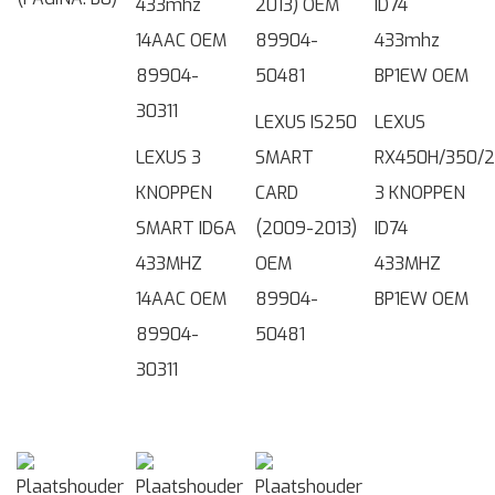
LEXUS IS250
LEXUS
LEXUS 3
SMART
RX450H/350/
KNOPPEN
CARD
3 KNOPPEN
SMART ID6A
(2009-2013)
ID74
433MHZ
OEM
433MHZ
14AAC OEM
89904-
BP1EW OEM
89904-
50481
30311