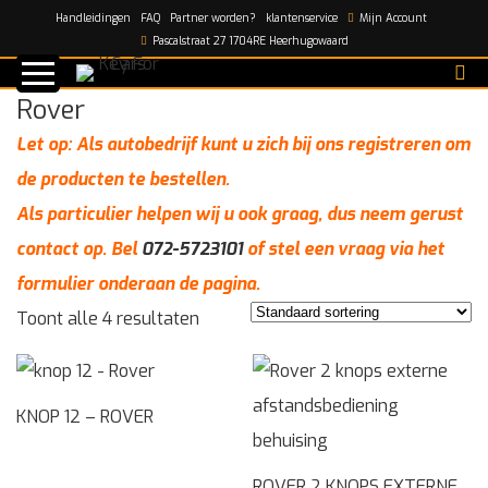
Handleidingen
FAQ
Partner worden?
klantenservice
Mijn Account
Home
/
Automerken
/
Rover
Pascalstraat 27 1704RE Heerhugowaard
Rover
Let op: Als autobedrijf kunt u zich bij ons registreren om
de producten te bestellen.
Als particulier helpen wij u ook graag, dus neem gerust
contact op. Bel
072-5723101
of stel een vraag via het
formulier onderaan de pagina.
Toont alle 4 resultaten
KNOP 12 – ROVER
ROVER 2 KNOPS EXTERNE