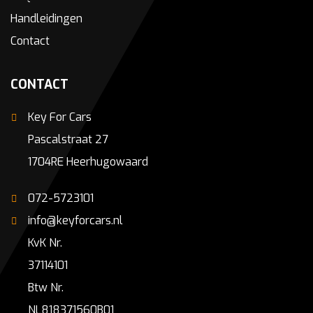
Handleidingen
Contact
CONTACT
Key For Cars
Pascalstraat 27
1704RE Heerhugowaard
072-5723101
info@keyforcars.nl
KvK Nr.
37114101
Btw Nr.
NL818371560B01