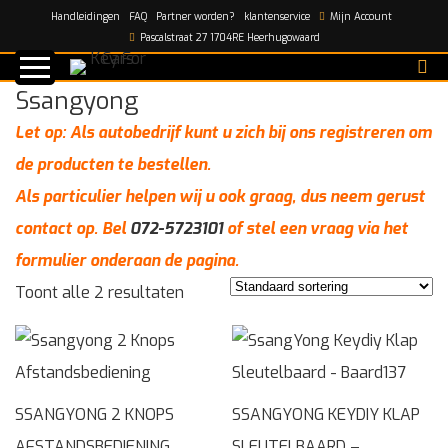
Handleidingen
FAQ
Partner worden?
klantenservice
Mijn Account
Home
/
Automerken
/
Ssangyong
Pascalstraat 27 1704RE Heerhugowaard
Ssangyong
Let op: Als autobedrijf kunt u zich bij ons registreren om
de producten te bestellen.
Als particulier helpen wij u ook graag, dus neem gerust
contact op. Bel
072-5723101
of stel een vraag via het
formulier onderaan de pagina.
Toont alle 2 resultaten
SSANGYONG 2 KNOPS
SSANGYONG KEYDIY KLAP
AFSTANDSBEDIENING
SLEUTELBAARD –