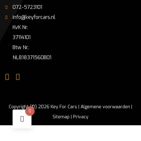
072-5723101
info@keyforcars.nl
KvK Nr.
37114101
Btw Nr.
NL818371560B01
Copyright (©) 2026 Key For Cars |
Algemene voorwaarden
|
0
Sitemap
|
Privacy