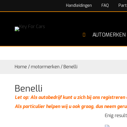
Handleidingen
FAQ
Part
AUTOMERKEN
Home
/
motormerken
/
Benelli
Benelli
Let op: Als autobedrijf kunt u zich bij ons registrere
Als particulier helpen wij u ook graag, dus neem geru
Enig resul