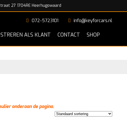
traat 27 1704RE Heerhugowaard
072-5723101
info@keyforcars.nl
ISTREREN ALS KLANT
CONTACT
SHOP
mulier onderaan de pagina.