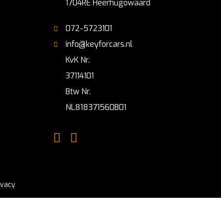
1704RE Heerhugowaard
072-5723101
info@keyforcars.nl
KvK Nr.
37114101
Btw Nr.
NL818371560B01
ivacy