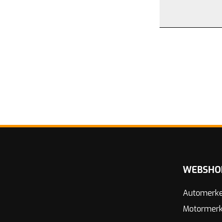
WEBSHO
Automerk
Motormer