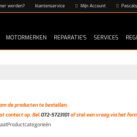
ner worden?
klantenservice
Mijn Account
Pascals
MOTORMERKEN
REPARATIE’S
SERVICES
REG
n om de producten te bestellen.
st contact op. Bel
072-5723101
of stel een vraag via het for
taat
Productcategorieën