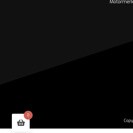
Motormer
0
Copy