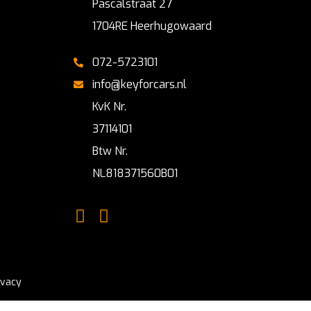
Pascalstraat 27
1704RE Heerhugowaard
072-5723101
info@keyforcars.nl
KvK Nr.
37114101
Btw Nr.
NL818371560B01
ivacy