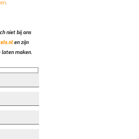
ren
.
ch niet bij ons
els.nl
en zijn
e laten maken.