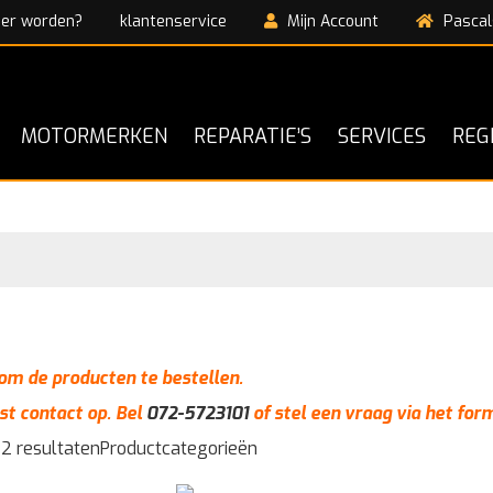
ner worden?
klantenservice
Mijn Account
Pascal
MOTORMERKEN
REPARATIE’S
SERVICES
REG
n om de producten te bestellen.
st contact op. Bel
072-5723101
of stel een vraag via het for
 2 resultaten
Productcategorieën