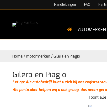
Handleidingen
FAQ
Part
AUTOMERKEN
Home
/
motormerken
/
Gilera en Piagio
Gilera en Piagio
Let op: Als autobedrijf kunt u zich bij ons registrere
Als particulier helpen wij u ook graag, dus neem geru
Toont alle