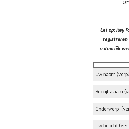
Om
Let op: Key fo
registreren,
natuurlijk we