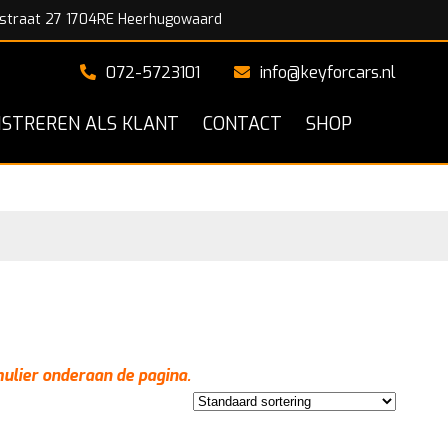
straat 27 1704RE Heerhugowaard
072-5723101
info@keyforcars.nl
ISTREREN ALS KLANT
CONTACT
SHOP
mulier onderaan de pagina.