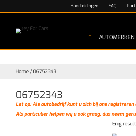
Handleidingen
FAQ
Part
AUTOMERKEN
Home
/
06752343
06752343
Let op: Als autobedrijf kunt u zich bij ons registrere
Als particulier helpen wij u ook graag, dus neem geru
Enig resul