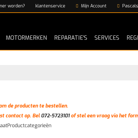
ner worden?
klantenservice
Mijn Account
Pascals
MOTORMERKEN
REPARATIE’S
SERVICES
REG
n om de producten te bestellen.
st contact op. Bel
072-5723101
of stel een vraag via het for
taat
Productcategorieën