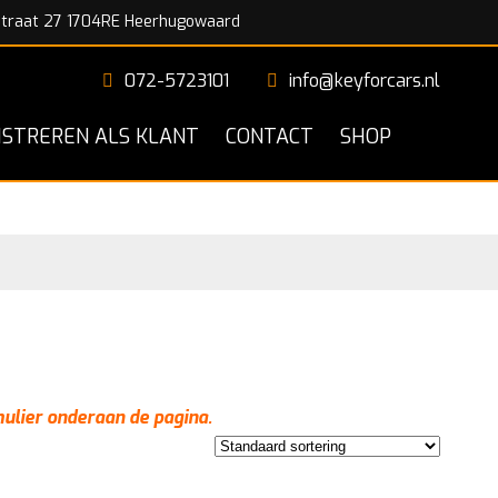
traat 27 1704RE Heerhugowaard
072-5723101
info@keyforcars.nl
ISTREREN ALS KLANT
CONTACT
SHOP
mulier onderaan de pagina.