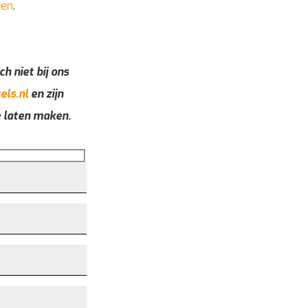
ren
.
ch niet bij ons
els.nl
en zijn
e laten maken.