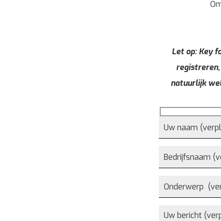
Om
Let op: Key fo
registreren,
natuurlijk we