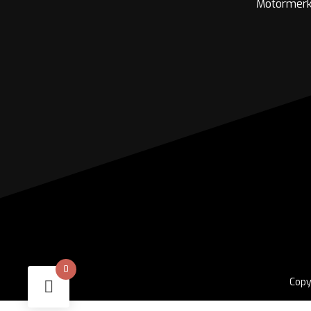
Motormer
0
Copy