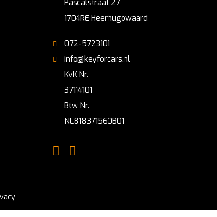
Pascalstraat 27
1704RE Heerhugowaard
072-5723101
info@keyforcars.nl
KvK Nr.
37114101
Btw Nr.
NL818371560B01
ivacy