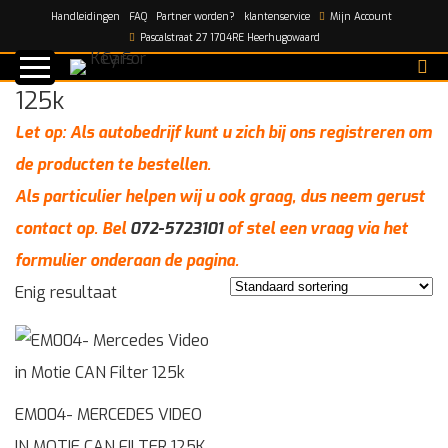
Handleidingen
FAQ
Partner worden?
klantenservice
Mijn Account
Home
/
125k
Pascalstraat 27 1704RE Heerhugowaard
125k
Let op: Als autobedrijf kunt u zich bij ons registreren om
de producten te bestellen.
Als particulier helpen wij u ook graag, dus neem gerust
contact op. Bel
072-5723101
of stel een vraag via het
formulier onderaan de pagina.
Enig resultaat
EM004- MERCEDES VIDEO
IN MOTIE CAN FILTER 125K