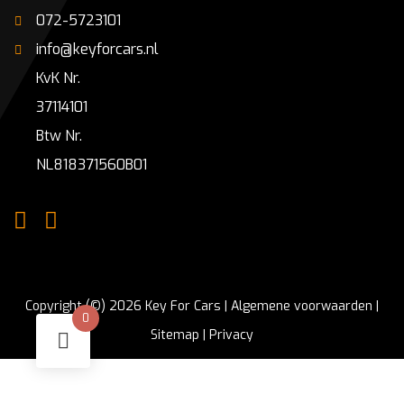
072-5723101
info@keyforcars.nl
KvK Nr.
37114101
Btw Nr.
NL818371560B01
Copyright (©) 2026 Key For Cars |
Algemene voorwaarden
|
0
Sitemap
|
Privacy