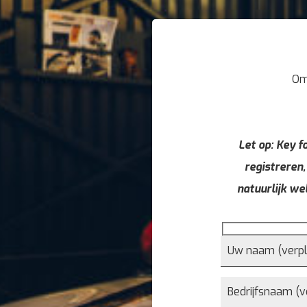
Om
Let op: Key fo
registreren,
natuurlijk we