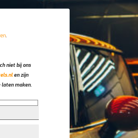
ren
.
ch niet bij ons
els.nl
en zijn
e laten maken.