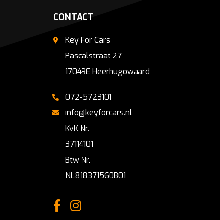
CONTACT
Key For Cars
Pascalstraat 27
1704RE Heerhugowaard
072-5723101
info@keyforcars.nl
KvK Nr.
37114101
Btw Nr.
NL818371560B01