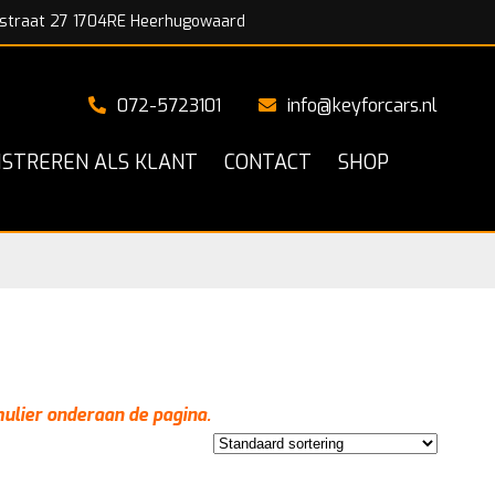
straat 27 1704RE Heerhugowaard
072-5723101
info@keyforcars.nl
ISTREREN ALS KLANT
CONTACT
SHOP
mulier onderaan de pagina.