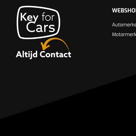
WEBSHO
Automerk
Motormer