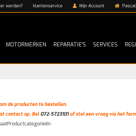
ner worden?
klantenservice
Mijn Account
Pascal
MOTORMERKEN
REPARATIE’S
SERVICES
REG
n om de producten te bestellen.
st contact op. Bel
072-5723101
of stel een vraag via het for
taat
Productcategorieën