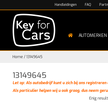
Handleidingen
FAQ
Part
AUTOMERKEN
Home
/
13149645
13149645
Let op: Als autobedrijf kunt u zich bij ons registrere
Als particulier helpen wij u ook graag, dus neem geru
Enig resul