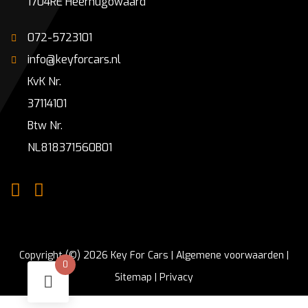
1704RE Heerhugowaard
072-5723101
info@keyforcars.nl
KvK Nr.
37114101
Btw Nr.
NL818371560B01
Copyright (©) 2026 Key For Cars |
Algemene voorwaarden
|
0
Sitemap
|
Privacy