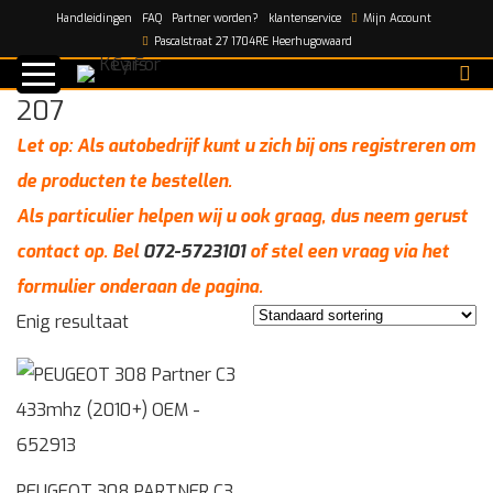
Handleidingen
FAQ
Partner worden?
klantenservice
Mijn Account
Home
/
207
Pascalstraat 27 1704RE Heerhugowaard
207
Let op: Als autobedrijf kunt u zich bij ons registreren om
de producten te bestellen.
Als particulier helpen wij u ook graag, dus neem gerust
contact op. Bel
072-5723101
of stel een vraag via het
formulier onderaan de pagina.
Enig resultaat
PEUGEOT 308 PARTNER C3