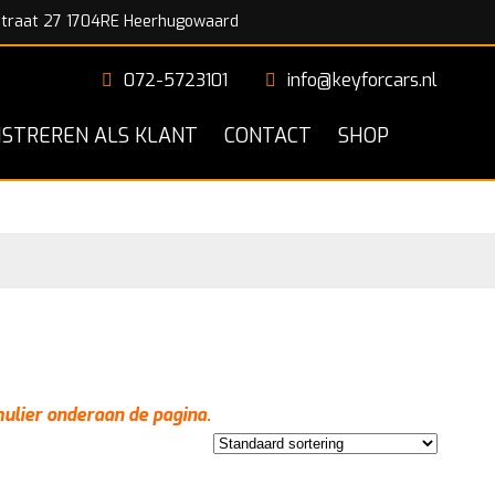
traat 27 1704RE Heerhugowaard
072-5723101
info@keyforcars.nl
ISTREREN ALS KLANT
CONTACT
SHOP
mulier onderaan de pagina.