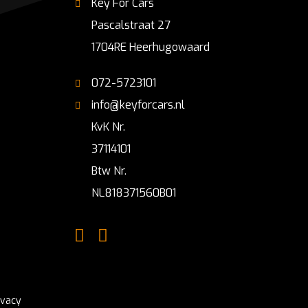
Key For Cars
Pascalstraat 27
1704RE Heerhugowaard
072-5723101
info@keyforcars.nl
KvK Nr.
37114101
Btw Nr.
NL818371560B01
ivacy