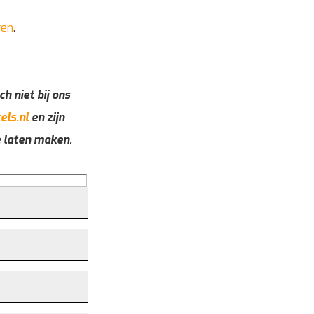
ren
.
ch niet bij ons
els.nl
en zijn
e laten maken.