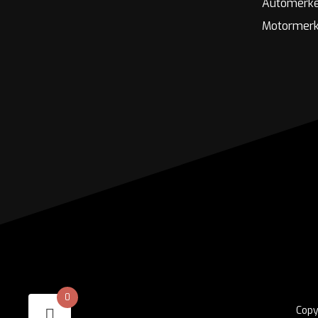
Automerk
Motormer
0
Copy