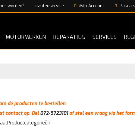
ner worden?
klantenservice
Mijn Account
Pascals
MOTORMERKEN
REPARATIE’S
SERVICES
REG
n om de producten te bestellen.
st contact op. Bel
072-5723101
of stel een vraag via het for
taat
Productcategorieën