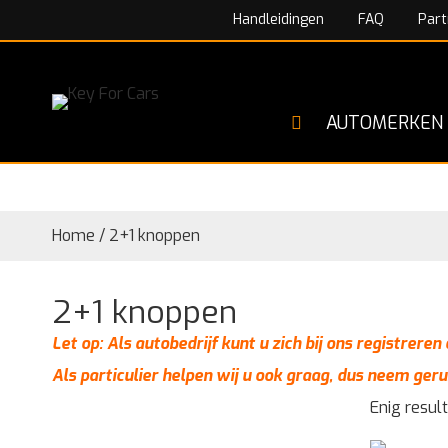
Handleidingen
FAQ
Part
AUTOMERKEN
Home
/
2+1 knoppen
2+1 knoppen
Let op: Als autobedrijf kunt u zich bij ons registrere
Als particulier helpen wij u ook graag, dus neem geru
Enig resul