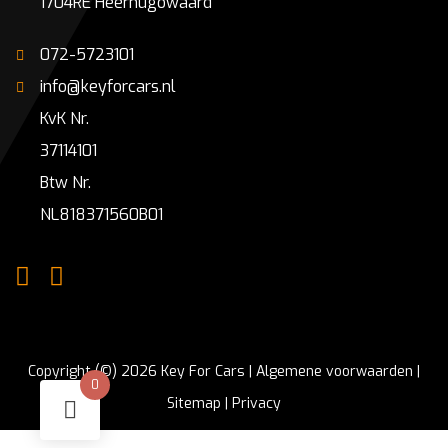
1704RE Heerhugowaard
072-5723101
info@keyforcars.nl
KvK Nr.
37114101
Btw Nr.
NL818371560B01
Copyright (©) 2026 Key For Cars |
Algemene voorwaarden
|
0
Sitemap
|
Privacy