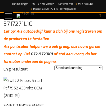
Handleidingen
FAQ
Partner worden?
klantenservice
Mijn Account
Home
/
3717271L10
Pascalstraat 27 1704RE Heerhugowaard
3717271L10
Let op: Als autobedrijf kunt u zich bij ons registreren om
de producten te bestellen.
Als particulier helpen wij u ook graag, dus neem gerust
contact op. Bel
072-5723101
of stel een vraag via het
formulier onderaan de pagina.
Enig resultaat
SWIFT 2 KNOPS SMART