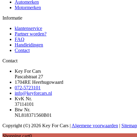
Automerken
Motormerken
Informatie
klantenservice
Partner worden?
FAQ
Handleidingen
Contact
Contact
Key For Cars
Pascalstraat 27
1704RE Heerhugowaard
072-5723101
info@keyforcars.nl
KvK Nr.
37114101
Btw Nr.
NL818371560B01
Copyright (©) 2026 Key For Cars |
Algemene voorwaarden
|
Sitemap
Shopping cart
0