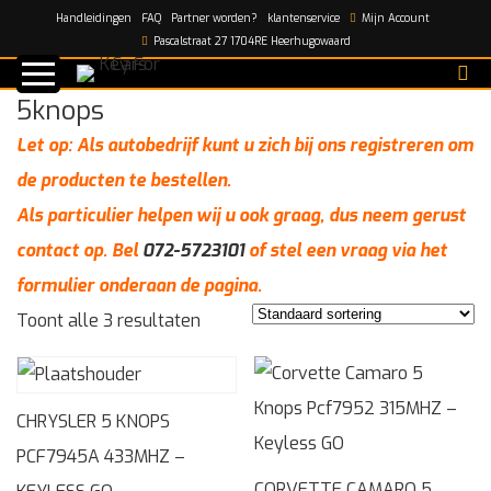
Handleidingen
FAQ
Partner worden?
klantenservice
Mijn Account
Home
/
5knops
Pascalstraat 27 1704RE Heerhugowaard
5knops
Let op: Als autobedrijf kunt u zich bij ons registreren om
de producten te bestellen.
Als particulier helpen wij u ook graag, dus neem gerust
contact op. Bel
072-5723101
of stel een vraag via het
formulier onderaan de pagina.
Toont alle 3 resultaten
CHRYSLER 5 KNOPS
PCF7945A 433MHZ –
CORVETTE CAMARO 5