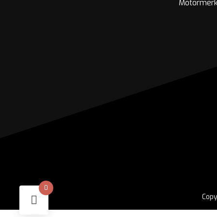
Motormer
0
Copy