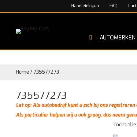
Handleidingen
FAQ
Part
AUTOMERKEN
Home
/
735577273
735577273
Let op: Als autobedrijf kunt u zich bij ons registrere
Als particulier helpen wij u ook graag, dus neem geru
Toont alle