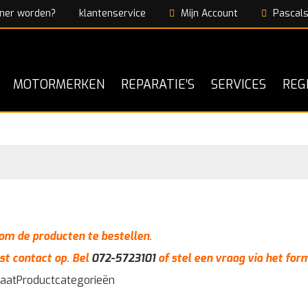
ner worden?
klantenservice
Mijn Account
Pascals
MOTORMERKEN
REPARATIE’S
SERVICES
REG
n om de producten te bestellen.
st contact op. Bel
072-5723101
of stel een vraag via het for
taat
Productcategorieën