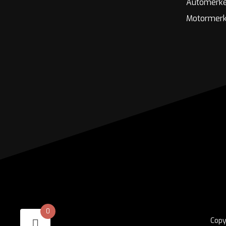
Automerk
Motormer
0
Copy