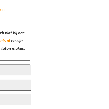
ren
.
ch niet bij ons
els.nl
en zijn
e laten maken.