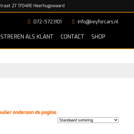
traat 27 1704RE Heerhugowaard
072-5723101
info@keyforcars.nl
ISTREREN ALS KLANT
CONTACT
SHOP
mulier onderaan de pagina.