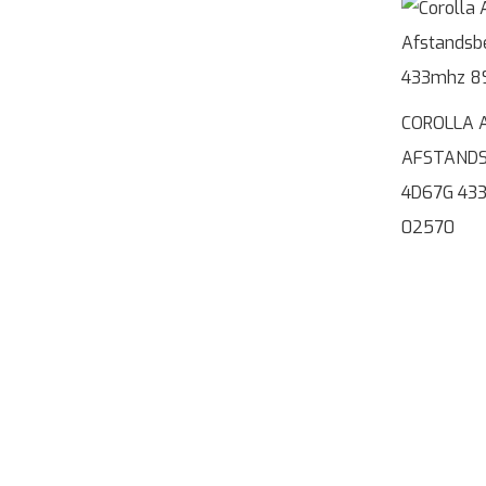
COROLLA A
AFSTANDS
4D67G 43
02570