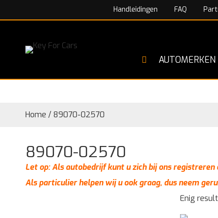
Handleidingen
FAQ
Part
AUTOMERKEN
Home
/
89070-02570
89070-02570
Let op: Als autobedrijf kunt u zich bij ons registrere
Als particulier helpen wij u ook graag, dus neem geru
Enig resul