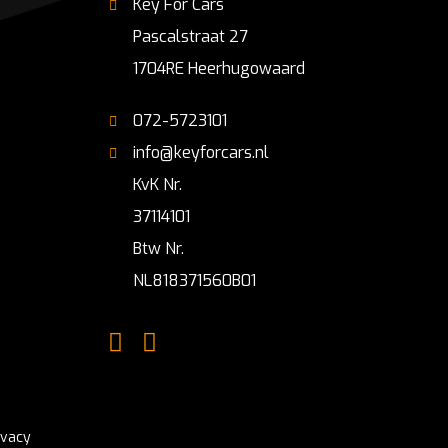
Key For Cars
Pascalstraat 27
1704RE Heerhugowaard
072-5723101
info@keyforcars.nl
KvK Nr.
37114101
Btw Nr.
NL818371560B01
ivacy