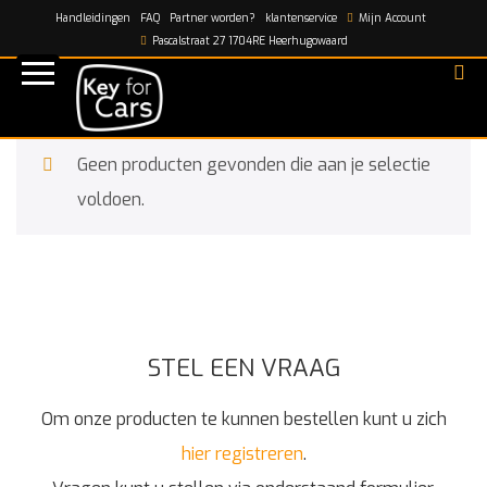
Handleidingen
FAQ
Partner worden?
klantenservice
Mijn Account
Home
/
8V0837220P
Pascalstraat 27 1704RE Heerhugowaard
8V0837220P
Geen producten gevonden die aan je selectie
voldoen.
STEL EEN VRAAG
Om onze producten te kunnen bestellen kunt u zich
hier registreren
.