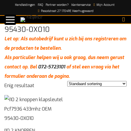
Handleidingen
FAQ
Partner worden?
klantenservice
Mijn Account
Home
/
95430-0X010
Pascalstraat 27 1704RE Heerhugowaard
95430-0X010
Let op: Als autobedrijf kunt u zich bij ons registreren om
de producten te bestellen.
Als particulier helpen wij u ook graag, dus neem gerust
contact op. Bel
072-5723101
of stel een vraag via het
formulier onderaan de pagina.
Enig resultaat
I10 2 KNOPPEN