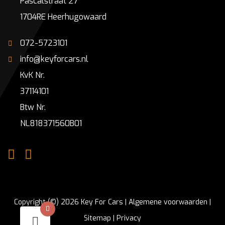
Pascalstraat 27
1704RE Heerhugowaard
072-5723101
info@keyforcars.nl
KvK Nr.
37114101
Btw Nr.
NL818371560B01
Copyright (©) 2026 Key For Cars |
Algemene voorwaarden
|
0
Sitemap
|
Privacy