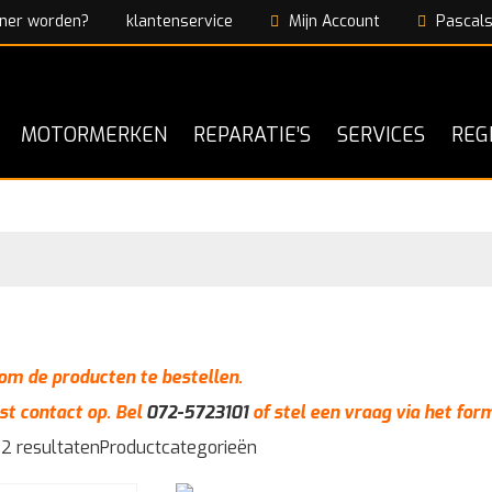
ner worden?
klantenservice
Mijn Account
Pascals
MOTORMERKEN
REPARATIE’S
SERVICES
REG
n om de producten te bestellen.
st contact op. Bel
072-5723101
of stel een vraag via het for
 2 resultaten
Productcategorieën