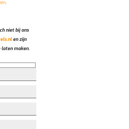
ren
.
ch niet bij ons
els.nl
en zijn
e laten maken.