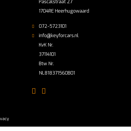
Pascalstraat 27
1704RE Heerhugowaard
072-5723101
info@keyforcars.nl
KvK Nr.
37114101
Btw Nr.
NL818371560B01
ivacy