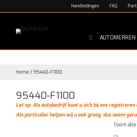
Handleidingen
FAQ
Part
AUTOMERKEN
Home
/
95440-F1100
95440-F1100
Let op: Als autobedrijf kunt u zich bij ons registrere
Als particulier helpen wij u ook graag, dus neem geru
Toont alle