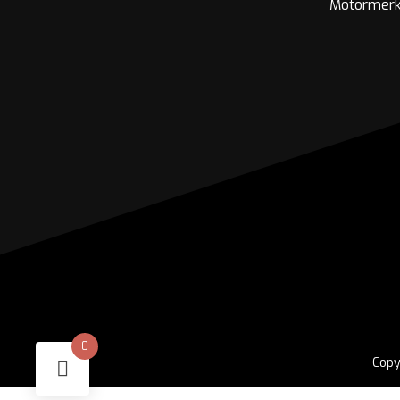
Motormer
0
Copy