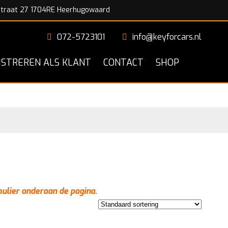
traat 27 1704RE Heerhugowaard
072-5723101
info@keyforcars.nl
ISTREREN ALS KLANT
CONTACT
SHOP
mulier onderaan de pagina.