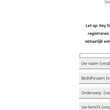
Om
Let op: Key fo
registreren,
natuurlijk we