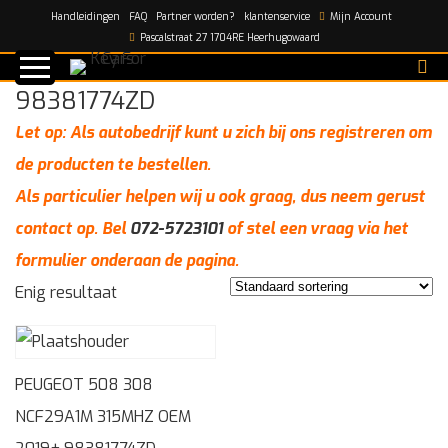
Handleidingen
FAQ
Partner worden?
klantenservice
Mijn Account
Home
/
98381774ZD
Pascalstraat 27 1704RE Heerhugowaard
98381774ZD
Let op: Als autobedrijf kunt u zich bij ons registreren om
de producten te bestellen.
Als particulier helpen wij u ook graag, dus neem gerust
contact op. Bel
072-5723101
of stel een vraag via het
formulier onderaan de pagina.
Enig resultaat
PEUGEOT 508 308
NCF29A1M 315MHZ OEM