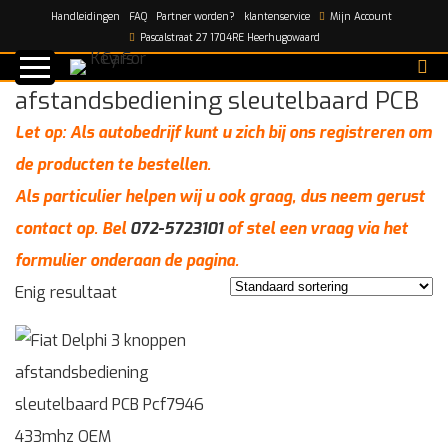
Handleidingen
FAQ
Partner worden?
klantenservice
Mijn Account
Home
/
afstandsbediening sleutelbaard PCB
Pascalstraat 27 1704RE Heerhugowaard
afstandsbediening sleutelbaard PCB
Let op: Als autobedrijf kunt u zich bij ons registreren om
de producten te bestellen.
Als particulier helpen wij u ook graag, dus neem gerust
contact op. Bel
072-5723101
of stel een vraag via het
formulier onderaan de pagina.
Enig resultaat