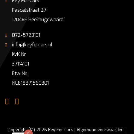
Key For Cars
Pascalstraat 27
1704RE Heerhugowaard
072-5723101
info@keyforcars.nl
KvK Nr.
37114101
Btw Nr.
NL818371560B01
Copyright (©) 2026 Key For Cars |
Algemene voorwaarden
|