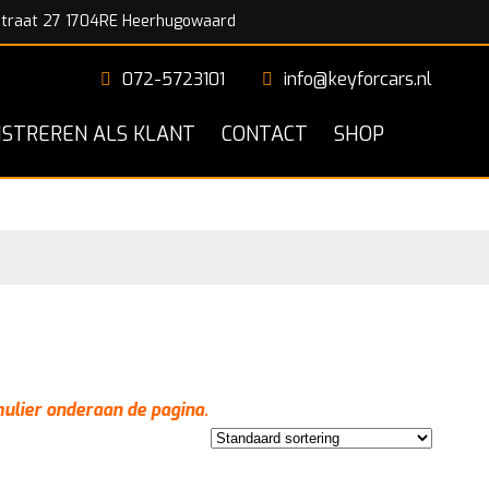
traat 27 1704RE Heerhugowaard
072-5723101
info@keyforcars.nl
ISTREREN ALS KLANT
CONTACT
SHOP
mulier onderaan de pagina.