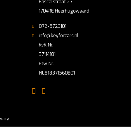
Pascalstraat 27
1704RE Heerhugowaard
072-5723101
info@keyforcars.nl
KvK Nr.
37114101
Btw Nr.
NL818371560B01
ivacy