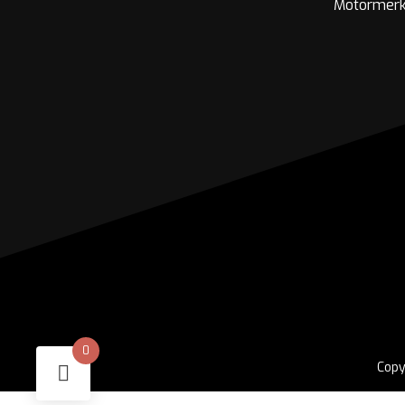
Motormer
0
Copy