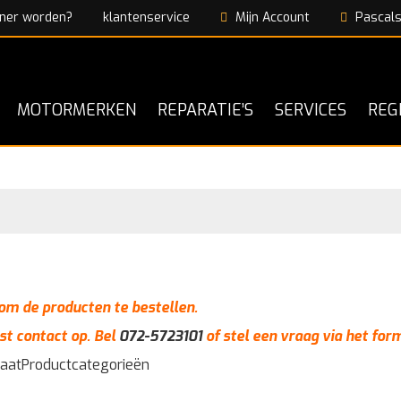
ner worden?
klantenservice
Mijn Account
Pascals
MOTORMERKEN
REPARATIE’S
SERVICES
REG
n om de producten te bestellen.
st contact op. Bel
072-5723101
of stel een vraag via het for
taat
Productcategorieën