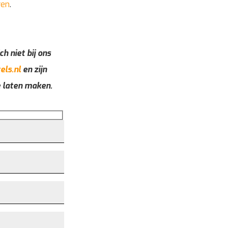
ren
.
ch niet bij ons
els.nl
en zijn
e laten maken.