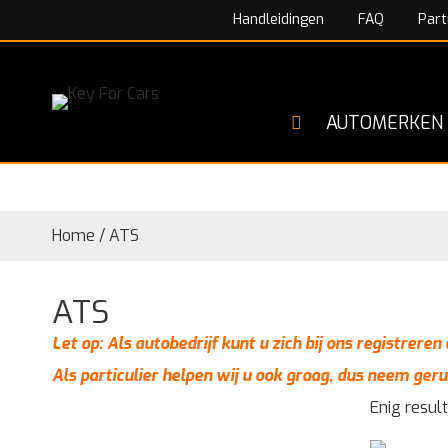
Handleidingen
FAQ
Part
AUTOMERKEN
Home
/
ATS
ATS
Let op: Als autobedrijf kunt u zich bij ons registrere
Als particulier helpen wij u ook graag, dus neem geru
Enig resul