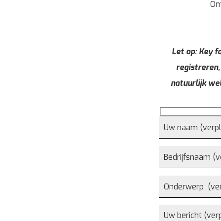
Om
Let op: Key fo
registreren,
natuurlijk we