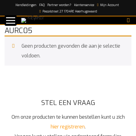
Handleidingen
FAQ
Partner worden?
klantenservice
Mijn Account
Home
/
AURC05
Pascalstraat 27 1704RE Heerhugowaard
AURC05
Geen producten gevonden die aan je selectie
voldoen.
STEL EEN VRAAG
Om onze producten te kunnen bestellen kunt u zich
hier registreren
.