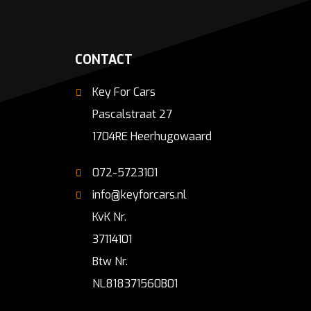
CONTACT
Key For Cars
Pascalstraat 27
1704RE Heerhugowaard
072-5723101
info@keyforcars.nl
KvK Nr.
37114101
Btw Nr.
NL818371560B01