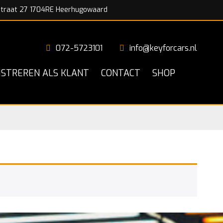
traat 27 1704RE Heerhugowaard
072-5723101
info@keyforcars.nl
ISTREREN ALS KLANT
CONTACT
SHOP