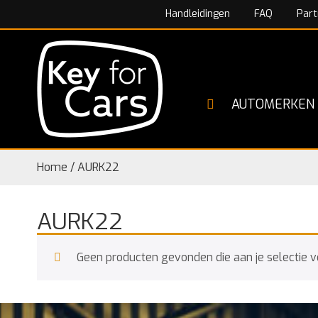
Handleidingen
FAQ
Part
AUTOMERKEN
Home
/
AURK22
AURK22
Geen producten gevonden die aan je selectie v