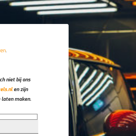
ren
.
ch niet bij ons
els.nl
en zijn
e laten maken.