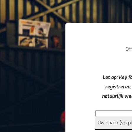
Om
Let op: Key fo
registreren,
natuurlijk we