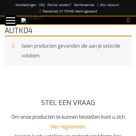
Handleidingen
FAQ
Partner worden?
klantenservice
Mijn Account
Home
/
AUTK04
Pascalstraat 27 1704RE Heerhugowaard
AUTK04
Geen producten gevonden die aan je selectie
voldoen.
STEL EEN VRAAG
Om onze producten te kunnen bestellen kunt u zich
hier registreren
.