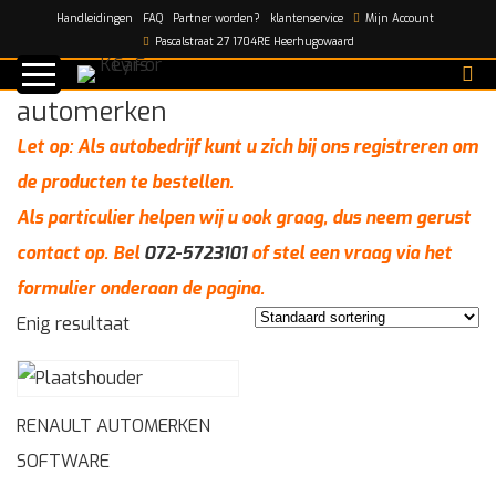
Handleidingen
FAQ
Partner worden?
klantenservice
Mijn Account
Home
/
automerken
Pascalstraat 27 1704RE Heerhugowaard
automerken
Let op: Als autobedrijf kunt u zich bij ons registreren om
de producten te bestellen.
Als particulier helpen wij u ook graag, dus neem gerust
contact op. Bel
072-5723101
of stel een vraag via het
formulier onderaan de pagina.
Enig resultaat
RENAULT AUTOMERKEN
SOFTWARE