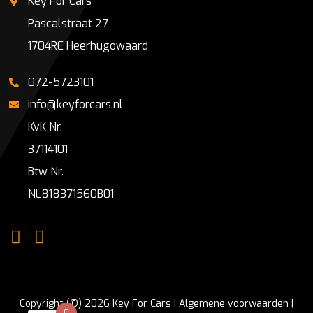
Key For Cars
Pascalstraat 27
1704RE Heerhugowaard
072-5723101
info@keyforcars.nl
KvK Nr.
37114101
Btw Nr.
NL818371560B01
Copyright (©) 2026 Key For Cars |
Algemene voorwaarden
|