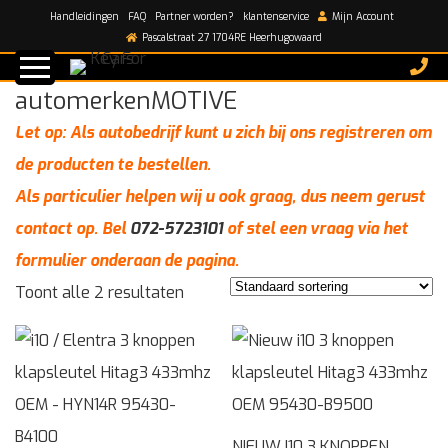
Handleidingen
FAQ
Partner worden?
klantenservice
Mijn Account
Home
/
automerkenMOTIVE
Pascalstraat 27 1704RE Heerhugowaard
automerkenMOTIVE
Let op: Als autobedrijf kunt u zich bij ons registreren om
de producten te bestellen.
Als particulier helpen wij u ook graag, dus neem gerust
contact op. Bel
072-5723101
of stel een vraag via het
formulier onderaan de pagina.
Toont alle 2 resultaten
NIEUW I10 3 KNOPPEN