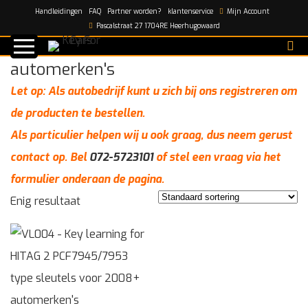
Handleidingen
FAQ
Partner worden?
klantenservice
Mijn Account
Home
/
automerken's
Pascalstraat 27 1704RE Heerhugowaard
automerken's
Let op: Als autobedrijf kunt u zich bij ons registreren om
de producten te bestellen.
Als particulier helpen wij u ook graag, dus neem gerust
contact op. Bel
072-5723101
of stel een vraag via het
formulier onderaan de pagina.
Enig resultaat