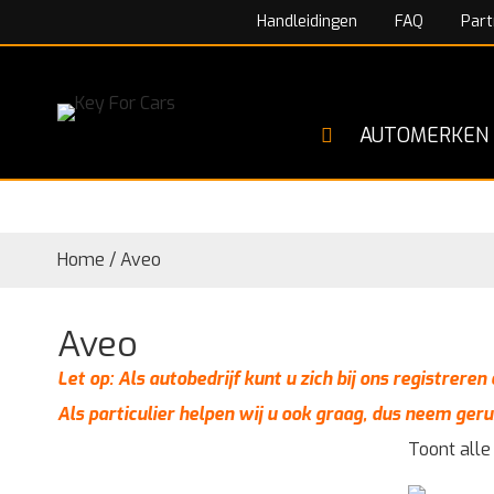
Handleidingen
FAQ
Part
AUTOMERKEN
Home
/
Aveo
Aveo
Let op: Als autobedrijf kunt u zich bij ons registrere
Als particulier helpen wij u ook graag, dus neem geru
Toont alle