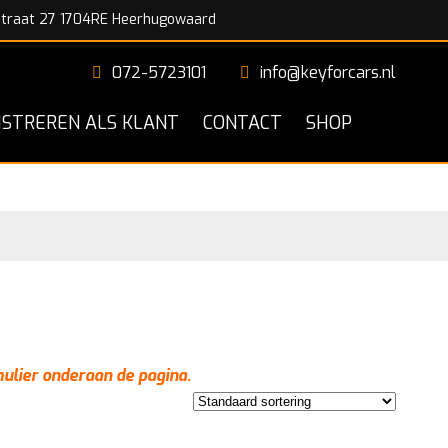
traat 27 1704RE Heerhugowaard
072-5723101
info@keyforcars.nl
ISTREREN ALS KLANT
CONTACT
SHOP
mulier onderaan de pagina.