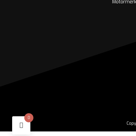
Motormer
0
Copy