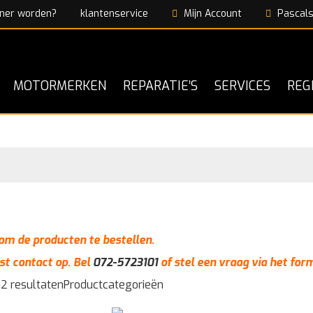
ner worden?
klantenservice
Mijn Account
Pascals
MOTORMERKEN
REPARATIE’S
SERVICES
REG
n om de producten te bestellen.
st contact op. Bel
072-5723101
of stel een vraag via het for
 2 resultaten
Productcategorieën