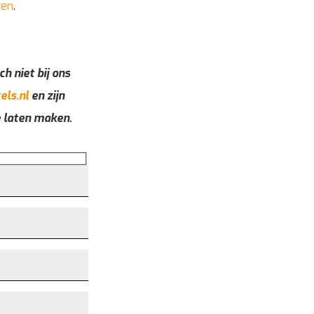
ren
.
ch niet bij ons
els.nl
en zijn
e laten maken.