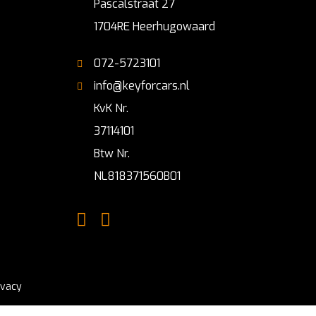
Pascalstraat 27
1704RE Heerhugowaard
072-5723101
info@keyforcars.nl
KvK Nr.
37114101
Btw Nr.
NL818371560B01
ivacy