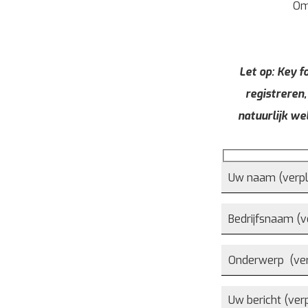
Om
Let op: Key fo
registreren,
natuurlijk we