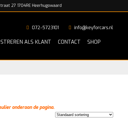
traat 27 1704RE Heerhugowaard
072-5723101
info@keyforcars.nl
ISTREREN ALS KLANT
CONTACT
SHOP
mulier onderaan de pagina.