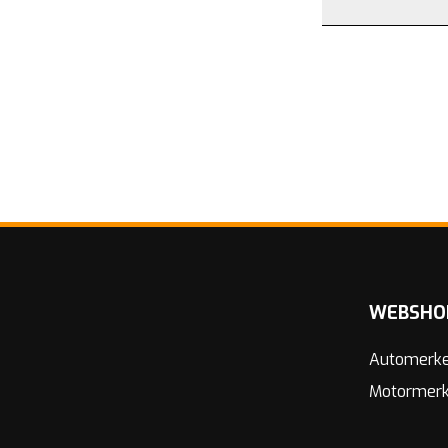
WEBSHO
Automerk
Motormer