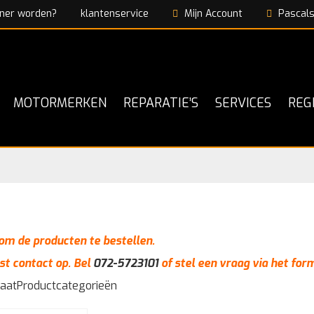
ner worden?
klantenservice
Mijn Account
Pascals
MOTORMERKEN
REPARATIE’S
SERVICES
REG
n om de producten te bestellen.
st contact op. Bel
072-5723101
of stel een vraag via het for
taat
Productcategorieën