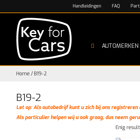
Handleidingen
FAQ
Part
AUTOMERKEN
Home
/
B19-2
B19-2
Let op: Als autobedrijf kunt u zich bij ons registrere
Als particulier helpen wij u ook graag, dus neem geru
Enig resul