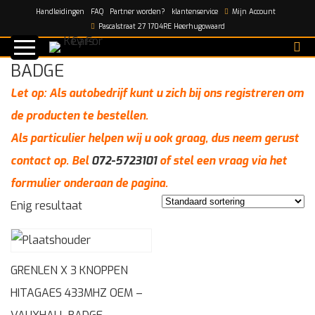
Handleidingen
FAQ
Partner worden?
klantenservice
Mijn Account
Home
/
BADGE
Pascalstraat 27 1704RE Heerhugowaard
BADGE
Let op: Als autobedrijf kunt u zich bij ons registreren om
de producten te bestellen.
Als particulier helpen wij u ook graag, dus neem gerust
contact op. Bel
072-5723101
of stel een vraag via het
formulier onderaan de pagina.
Enig resultaat
GRENLEN X 3 KNOPPEN
HITAGAES 433MHZ OEM –