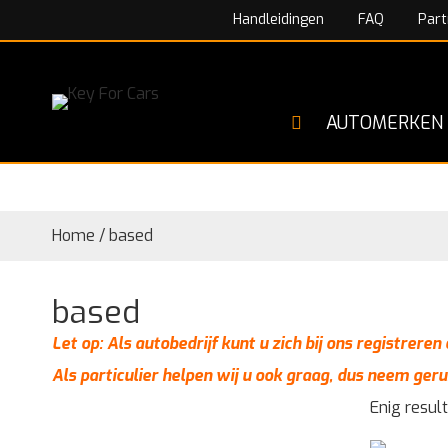
Handleidingen
FAQ
Part
AUTOMERKEN
Home
/
based
based
Let op: Als autobedrijf kunt u zich bij ons registrere
Als particulier helpen wij u ook graag, dus neem geru
Enig resul