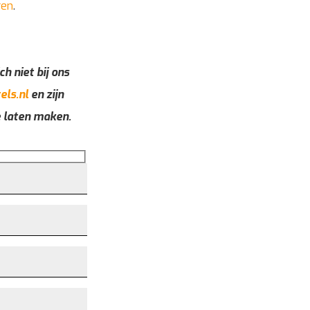
ren
.
ch niet bij ons
els.nl
en zijn
e laten maken.