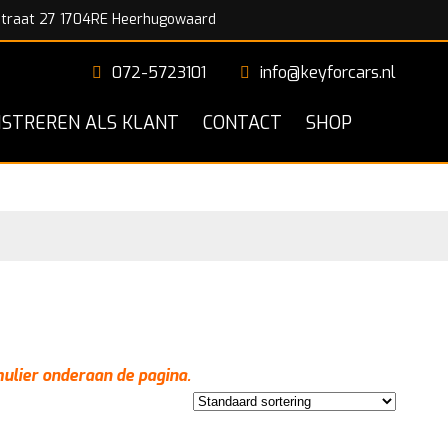
traat 27 1704RE Heerhugowaard
072-5723101
info@keyforcars.nl
ISTREREN ALS KLANT
CONTACT
SHOP
mulier onderaan de pagina.