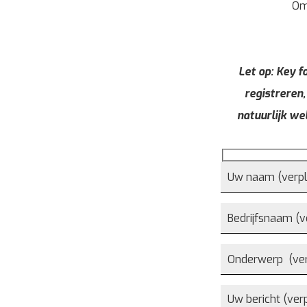
Om
Let op: Key fo
registreren,
natuurlijk we