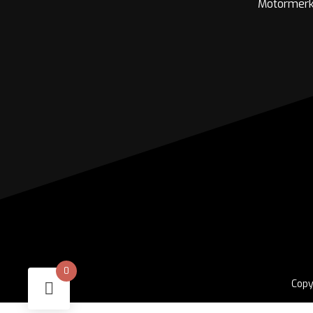
Motormer
0
Copy