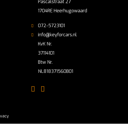
Pascalstraat 27
1704RE Heerhugowaard
072-5723101
info@keyforcars.nl
KvK Nr.
37114101
Btw Nr.
NL818371560B01
ivacy