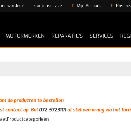
ner worden?
klantenservice
Mijn Account
Pascals
MOTORMERKEN
REPARATIE’S
SERVICES
REG
n om de producten te bestellen.
st contact op. Bel
072-5723101
of stel een vraag via het for
taat
Productcategorieën