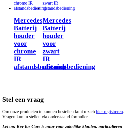
Mercedes
Mercedes
Batterij
Batterij
houder
houder
voor
voor
chrome
zwart
IR
IR
afstandsbediening
afstandsbediening
Stel een vraag
Om onze producten te kunnen bestellen kunt u zich
hier registreren
.
Vragen kunt u stellen via onderstaand formulier.
Let op: Key for Cars is puur voor zakelijke klanten, particulieren