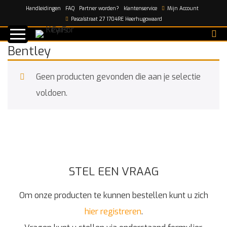
Handleidingen
FAQ
Partner worden?
klantenservice
Mijn Account
Home
/
Bentley
Pascalstraat 27 1704RE Heerhugowaard
Bentley
Geen producten gevonden die aan je selectie
voldoen.
STEL EEN VRAAG
Om onze producten te kunnen bestellen kunt u zich
hier registreren
.