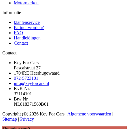
Motormerken
Informatie
klantenservice
Partner worden?
FAQ
Handleidingen
Contact
Contact
Key For Cars
Pascalstraat 27
1704RE Heerhugowaard
072-5723101
info@keyforcars.nl
KvK Nr.
37114101
Btw Nr.
NL818371560B01
Copyright (©) 2026 Key For Cars |
Algemene voorwaarden
|
Sitemap
|
Privacy
Shopping cart
0