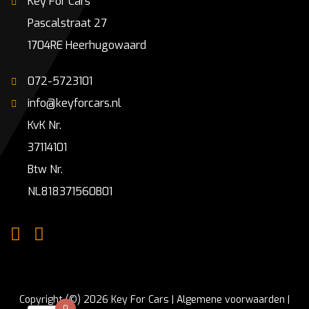
Key For Cars
Pascalstraat 27
1704RE Heerhugowaard
072-5723101
info@keyforcars.nl
KvK Nr.
37114101
Btw Nr.
NL818371560B01
Copyright (©) 2026 Key For Cars |
Algemene voorwaarden
|