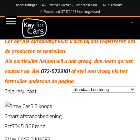
Handleidingen
FAQ
Partner worden?
klantenservice
Mijn Account
Home
/
bmrk04
Pascalstraat 27 1704RE Heerhugowaard
bmrk04
Let op: Als autobedrijf kunt u zich bij ons registreren om
de producten te bestellen.
Als particulier helpen wij u ook graag, dus neem gerust
contact op. Bel
072-5723101
of stel een vraag via het
formulier onderaan de pagina.
Enig resultaat
BMW CAS3 3 KNOPS