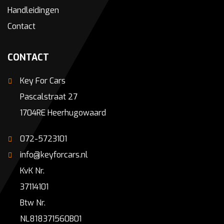
Handleidingen
Contact
CONTACT
Key For Cars
Pascalstraat 27
1704RE Heerhugowaard
072-5723101
info@keyforcars.nl
KvK Nr.
37114101
Btw Nr.
NL818371560B01