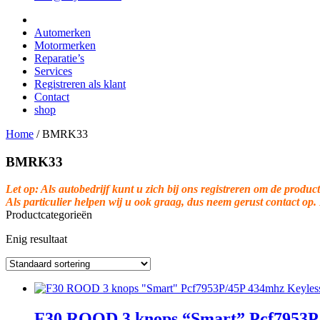
Automerken
Motormerken
Reparatie’s
Services
Registreren als klant
Contact
shop
Home
/
BMRK33
BMRK33
Let op: Als autobedrijf kunt u zich bij ons registreren om de product
Als particulier helpen wij u ook graag, dus neem gerust contact op.
Productcategorieën
Enig resultaat
F30 ROOD 3 knops “Smart” Pcf7953P