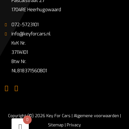
Pascalstraat 27
1704RE Heerhugowaard
072-5723101
info@keyforcars.nl
KvK Nr.
37114101
Btw Nr.
NL818371560B01
Copyright (©) 2026 Key For Cars |
Algemene voorwaarden
|
0
Sitemap
|
Privacy