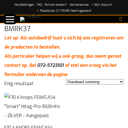
Handleidingen
FAQ
Partner worden?
klantenservice
Mijn Account
Home
/
BMRK37
Pascalstraat 27 1704RE Heerhugowaard
BMRK37
Let op: Als autobedrijf kunt u zich bij ons registreren om
de producten te bestellen.
Als particulier helpen wij u ook graag, dus neem gerust
contact op. Bel
072-5723101
of stel een vraag via het
formulier onderaan de pagina.
Enig resultaat
F10 4 KNOPS FEM/CAS4