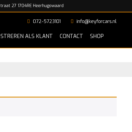
traat 27 1704RE Heerhugowaard
072-5723101
info@keyforcars.nl
ISTREREN ALS KLANT
CONTACT
SHOP