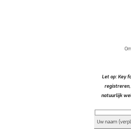
Om
Let op: Key fo
registreren,
natuurlijk we