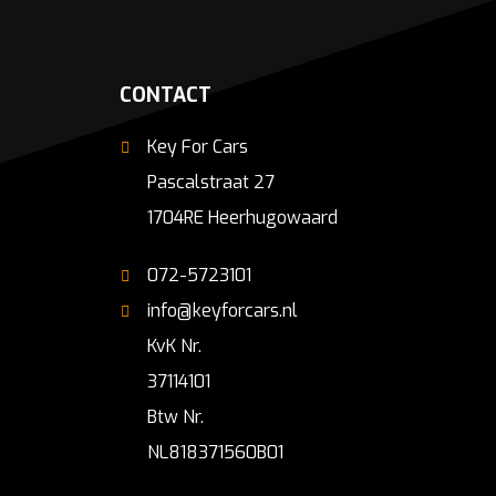
CONTACT
Key For Cars
Pascalstraat 27
1704RE Heerhugowaard
072-5723101
info@keyforcars.nl
KvK Nr.
37114101
Btw Nr.
NL818371560B01