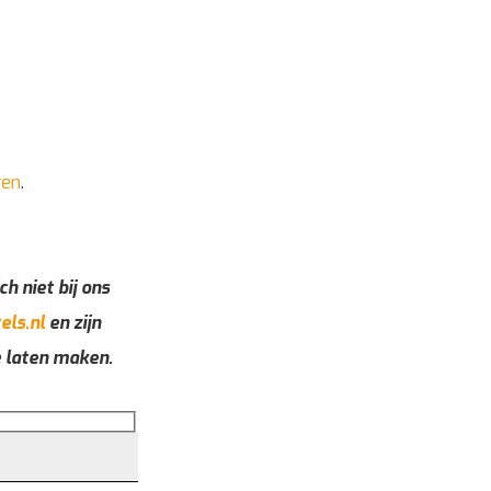
ren
.
ch niet bij ons
els.nl
en zijn
e laten maken.