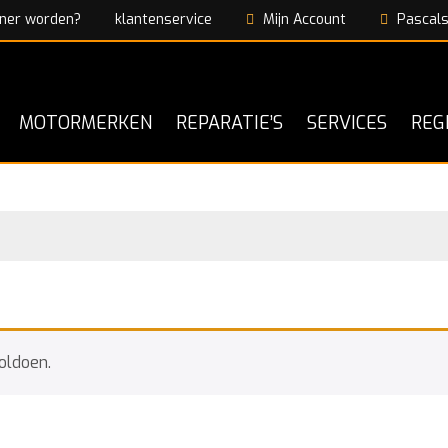
ner worden?
klantenservice
Mijn Account
Pascals
MOTORMERKEN
REPARATIE’S
SERVICES
REG
oldoen.