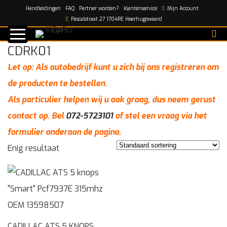
Handleidingen
FAQ
Partner worden?
klantenservice
Mijn Account
Home
/
CDRK01
Pascalstraat 27 1704RE Heerhugowaard
CDRK01
Let op: Als autobedrijf kunt u zich bij ons registreren om
de producten te bestellen.
Als particulier helpen wij u ook graag, dus neem gerust
contact op. Bel
072-5723101
of stel een vraag via het
formulier onderaan de pagina.
Enig resultaat
CADILLAC ATS 5 KNOPS