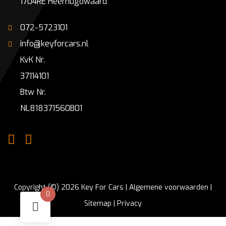
1704RE Heerhugowaard
072-5723101
info@keyforcars.nl
KvK Nr.
37114101
Btw Nr.
NL818371560B01
Copyright (©) 2026 Key For Cars |
Algemene voorwaarden
|
0
Sitemap
|
Privacy