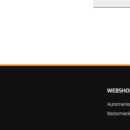
WEBSHO
Automerk
Motormer