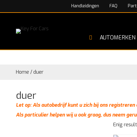
Handleidingen
FAQ
Part
AUTOMERKEN
Home
/
duer
duer
Let op: Als autobedrijf kunt u zich bij ons registrere
Als particulier helpen wij u ook graag, dus neem geru
Enig resul