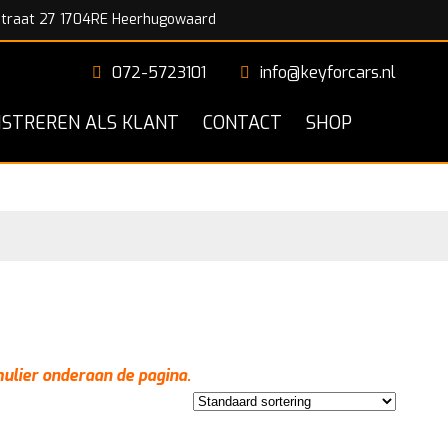
traat 27 1704RE Heerhugowaard
072-5723101
info@keyforcars.nl
ISTREREN ALS KLANT
CONTACT
SHOP
mulier onderaan de pagina.