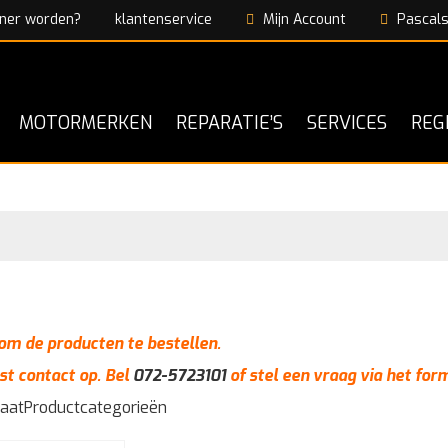
ner worden?
klantenservice
Mijn Account
Pascals
MOTORMERKEN
REPARATIE’S
SERVICES
REG
n om de producten te bestellen.
st contact op. Bel
072-5723101
of stel een vraag via het for
taat
Productcategorieën