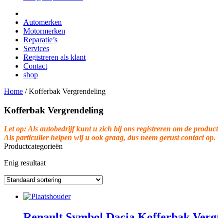
Automerken
Motormerken
Reparatie’s
Services
Registreren als klant
Contact
shop
Home
/
Kofferbak Vergrendeling
Kofferbak Vergrendeling
Let op: Als autobedrijf kunt u zich bij ons registreren om de product
Als particulier helpen wij u ook graag, dus neem gerust contact op.
Productcategorieën
Enig resultaat
Renault Symbol Dacia Kofferbak Verg